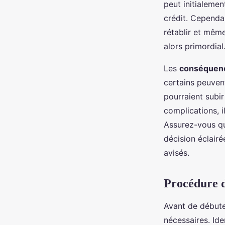
peut initialemen
crédit. Cependa
rétablir et même
alors primordial
Les
conséquenc
certains peuvent
pourraient subi
complications, i
Assurez-vous qu
décision éclair
avisés.
Procédure d
Avant de début
nécessaires. Ide