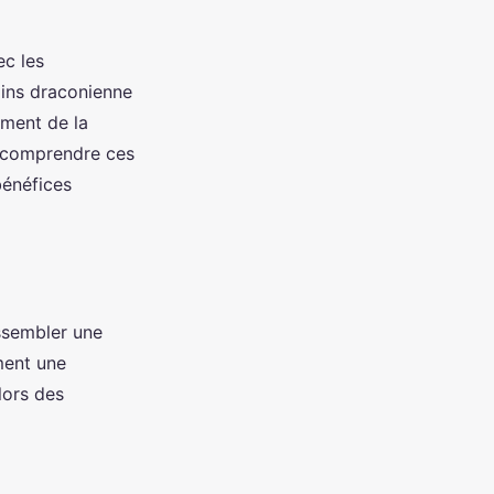
ec les
oins draconienne
ement de la
n comprendre ces
bénéfices
assembler une
ment une
lors des