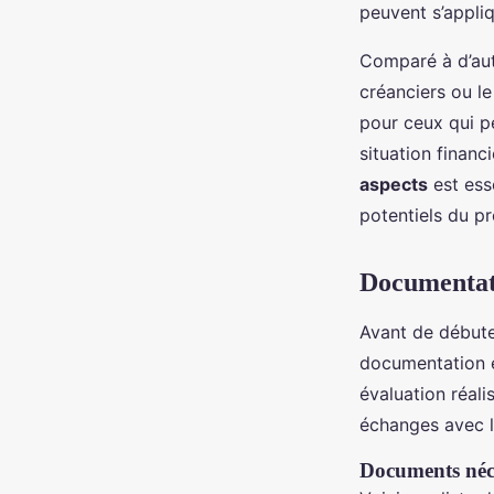
peuvent s’appliq
Comparé à d’aut
créanciers ou le
pour ceux qui p
situation finan
aspects
est ess
potentiels du p
Documentati
Avant de début
documentation e
évaluation réali
échanges avec l
Documents néce