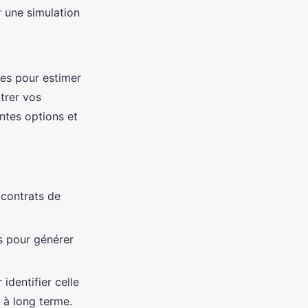
r une simulation
tes pour estimer
ntrer vos
entes options et
 contrats de
s pour générer
identifier celle
l à long terme.