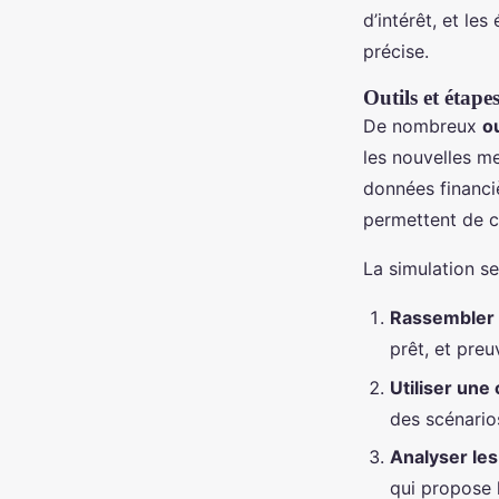
d’intérêt, et le
précise.
Outils et étape
De nombreux
ou
les nouvelles me
données financiè
permettent de c
La simulation s
Rassembler l
prêt, et pre
Utiliser une 
des scénario
Analyser les
qui propose l