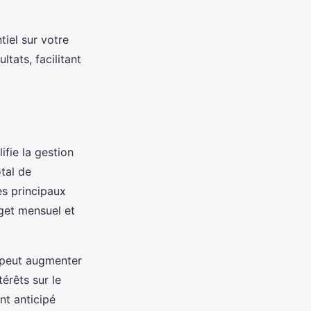
iel sur votre
ltats, facilitant
ifie la gestion
otal de
des principaux
dget mensuel et
l peut augmenter
érêts sur le
nt anticipé