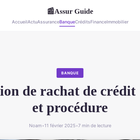
Assur Guide
📰
Accueil
Actu
Assurance
Banque
Crédits
Finance
Immobilier
BANQUE
ion de rachat de crédit 
et procédure
Noam
•
11 février 2025
•
7 min de lecture