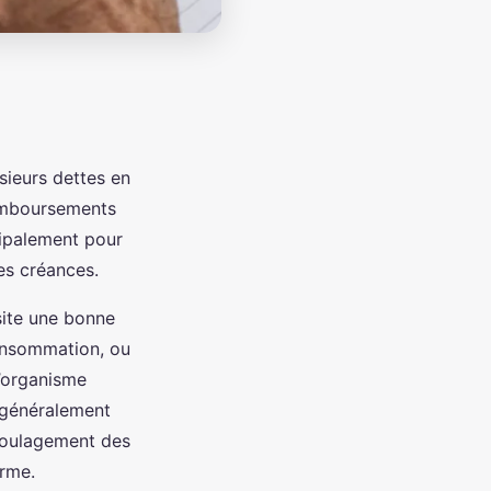
sieurs dettes en
remboursements
ncipalement pour
des créances.
site une bonne
 consommation, ou
L’organisme
, généralement
soulagement des
erme.