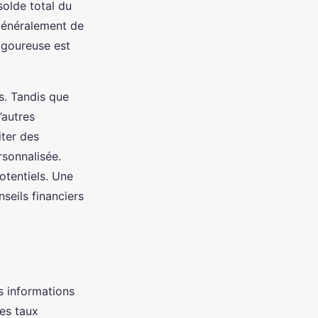
solde total du
 généralement de
rigoureuse est
es. Tandis que
’autres
iter des
rsonnalisée.
otentiels. Une
seils financiers
s informations
les taux