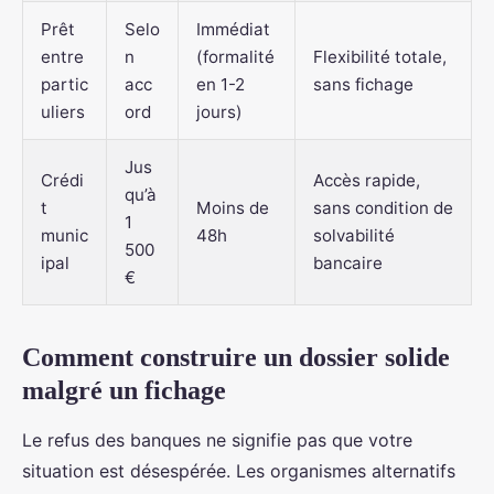
Prêt
Selo
Immédiat
entre
n
(formalité
Flexibilité totale,
partic
acc
en 1-2
sans fichage
uliers
ord
jours)
Jus
Crédi
Accès rapide,
qu’à
t
Moins de
sans condition de
1
munic
48h
solvabilité
500
ipal
bancaire
€
Comment construire un dossier solide
malgré un fichage
Le refus des banques ne signifie pas que votre
situation est désespérée. Les organismes alternatifs