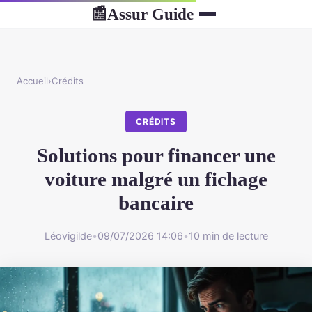
Assur Guide
📰
Accueil
›
Crédits
CRÉDITS
Solutions pour financer une
voiture malgré un fichage
bancaire
Léovigilde
•
09/07/2026 14:06
•
10 min de lecture