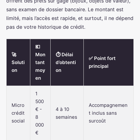
offrent des prêts sur gage (bijoux, objets de valeur),
sans examen de dossier bancaire. Le montant est
limité, mais l’accès est rapide, et surtout, il ne dépend
pas de votre historique de crédit.
💶
🚀
Mon
⏱️ Délai
✅ Point fort
Soluti
tant
d’obtenti
principal
on
moy
on
en
1
500
Micro
Accompagnemen
€ -
4 à 10
crédit
t inclus sans
8
semaines
social
surcoût
000
€